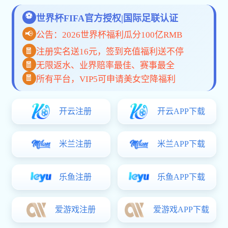
父子双雄大卫阿德尔曼与里克阿德
尔曼携手创造NBA历史50胜传奇