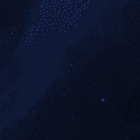
纪初的新生代足球人才来说，像奥利塞这样的选手将引领未来的
嗅觉和坚定不移的信念，相信他将在接下来的岁月里书写属于自
ways been a hot topic, and the rise of young stars like 奥利塞 
is remarkable performance in the past season—38 matches 
made him a key player for his club but also a rising star on
oaring to 1.4 billion euros.
ored various aspects of 奥利塞's success, including his technica
gical strength, and potential future development. As he co
ly anticipate even greater achievements ahead for this talen