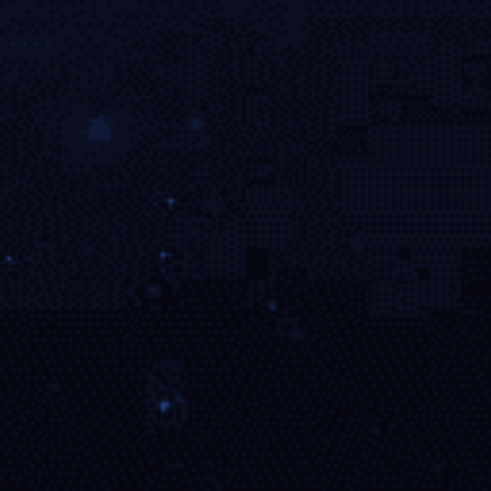
下塞巴
-12
推荐
2026-06-15
推荐
联系我们
广东省南京市中山路217号別墅
support@thebunkercomic.com
a
服