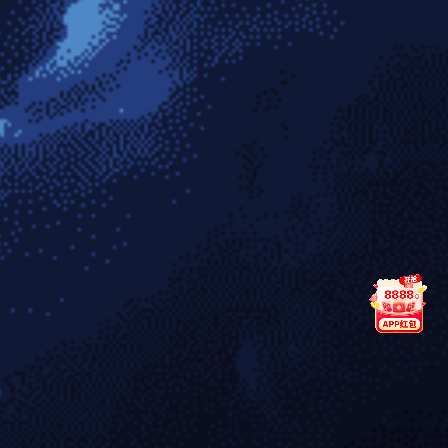
能够专注于自己的训练
质，无论是面对强敌还
建上，奥利塞发挥了重
继续保持这样的竞技状
各大俱乐部，都将密切
如果他能继续发挥出
成为传奇级别的人物，