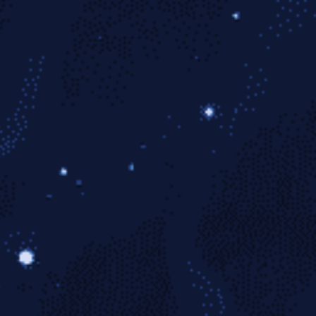
术地位尤为重要，他通常担任攻击型中场或者边锋的位置。在这
组织进攻任务。因此，他需要具备优秀的跑动能力和空间利用率
非常灵活，经常根据对手情况调整他的站位与角色。这种战术上
给球队带来了更多的不确定性。同时，他也能够适应不同风格的
能游刃有余。
之间默契配合日渐增强，使得整个球队的攻击效率大幅提升。他
这种自我牺牲精神也是他受欢迎的重要原因之一。
质分析
心理素质往往决定了一个球员能否持续保持高水平竞技状态。对
出色尤为困难。然而，奥利塞却展现出了超乎寻常的心理韧性。
中，也能保持冷静作出正确决策。