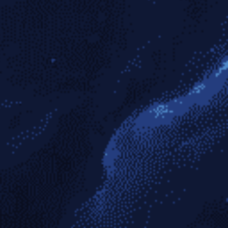
时，奥利塞始终保持谦逊，不被外界评价所左右。这种心态使他
关注结果。此外，在关键比赛中的临场发挥也体现了他的心理素
迎难而上，为球队贡献力量。
不仅影响着他自己，也激励着周围队友共同奋进。在团队氛围构
，他才逐渐成为球队核心之一，并赢得众多赞誉与认可。
展前景
展现出的天赋与潜力，其未来的发展前景令人期待。如果他能够
身技艺，那么进入世界顶尖行列指日可待。无论是转会市场还是
能为其开出更高报价。
言，奥利塞也是一枚不可或缺的重要棋子。随着国际大赛临近，
彩。此外，在职业生涯规划上，如果选择合适的发展路径，有望
比肩。