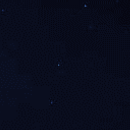
下一篇：
足协评议中乙泰安天贶危险铲球与
4
佩林卡坚定信念以东契奇为核