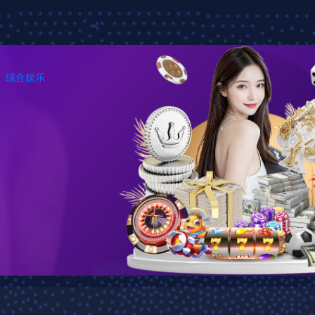
全天更新 ·
D
步
无论您身在何处，
D体育唯一
的观赛体验。
下载客户端
网页