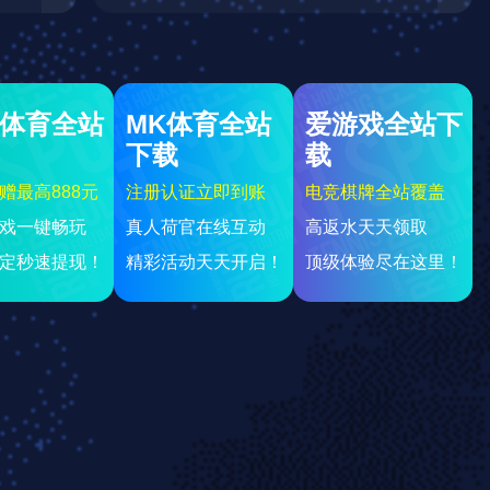
素质以及未来发展前
极高的水准。在比赛
盘带能力，可以在狭小
队友，为他们创造得分
对密集防守时也能找到
找准队友或是直接威胁
。